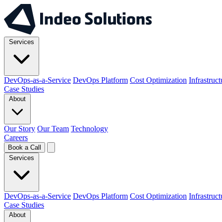
Services
DevOps-as-a-Service
DevOps Platform
Cost Optimization
Infrastruc
Case Studies
About
Our Story
Our Team
Technology
Careers
Book a Call
Services
DevOps-as-a-Service
DevOps Platform
Cost Optimization
Infrastruc
Case Studies
About