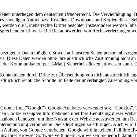
n Seiten unterliegen dem deutschen Urheberrecht. Die Vervielfältigung,
 jeweiligen Autors bzw. Erstellers. Downloads und Kopien dieser Seite
n, werden die Urheberrechte Dritter beachtet. Insbesondere werden Inhal
tsprechenden Hinweis. Bei Bekanntwerden von Rechtsverletzungen wer
nbezogener Daten möglich. Soweit auf unseren Seiten personenbezogen
 Basis. Diese Daten werden ohne Ihre ausdrückliche Zustimmung nicht an
ei der Kommunikation per E-Mail) Sicherheitslücken aufweisen kann. Ei
ontaktdaten durch Dritte zur Übersendung von nicht ausdrücklich ang
ausdrücklich rechtliche Schritte im Falle der unverlangten Zusendung 
oogle Inc. (''Google''). Google Analytics verwendet sog. ''Cookies'',
en Cookie erzeugten Informationen über Ihre Benutzung dieser Website
mationen benutzen, um Ihre Nutzung der Website auszuwerten, um Repor
ternetnutzung verbundene Dienstleistungen zu erbringen. Auch wird Go
n im Auftrag von Google verarbeiten. Google wird in keinem Fall Ihre I
lung Ihrer Browser Software verhindern; wir weisen Sie jedoch darauf h